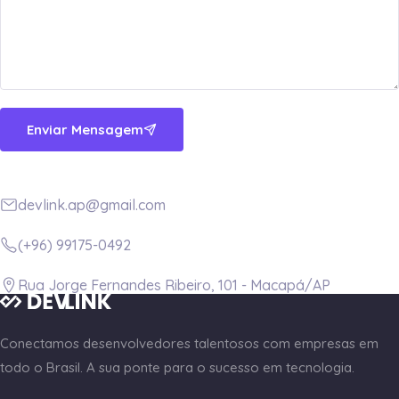
Enviar Mensagem
devlink.ap@gmail.com
(+96) 99175-0492
Rua Jorge Fernandes Ribeiro, 101 - Macapá/AP
Conectamos desenvolvedores talentosos com empresas em
todo o Brasil. A sua ponte para o sucesso em tecnologia.